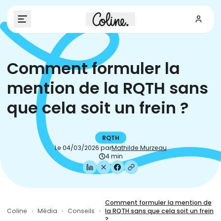
Comment formuler la
mention de la RQTH sans
que cela soit un frein ?
RQTH
Le
04/03/2026
par
Mathilde Murzeau
4 min
Comment formuler la mention de
Coline
Média
Conseils
la RQTH sans que cela soit un frein
?