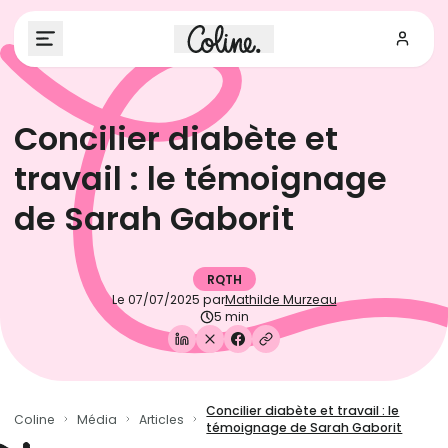
Concilier diabète et
travail : le témoignage
de Sarah Gaborit
RQTH
Le
07/07/2025
par
Mathilde Murzeau
5 min
Concilier diabète et travail : le
Coline
Média
Articles
témoignage de Sarah Gaborit