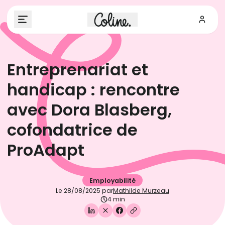
Entreprenariat et
handicap : rencontre
avec Dora Blasberg,
cofondatrice de
ProAdapt
Employabilité
Le
28/08/2025
par
Mathilde Murzeau
4 min