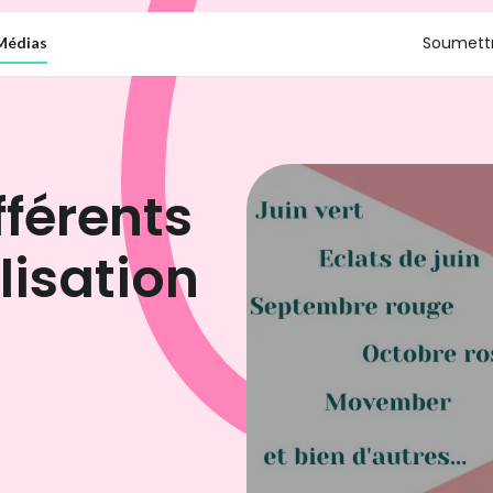
Soumettr
Médias
fférents
lisation