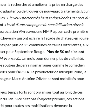
ncer la recherche et améliorer la prise en charge des
r d’adapter ou de trouver de nouveaux traitements. Et un
ics.
« Je veux porter très haut le dossier des cancers du
ont
« la clé d’une campagne de sensibilisation réussie
’association Vivre avec une NMP a pour cette première
 Cheverny qui ont éclairé la façade du château en rouge
ints par plus de 25 communes de tailles différentes, aux
iliser pour Septembre Rouge.
Plus de 50 médias ont
FM, France 3
… Un mois pour donner plus de visibilité,
c le soutien de parrains/marraines comme le comédien
rs pour l’ARSLA. Le producteur de musique Pone, la
e nageur Marc-Antoine Olivier se sont mobilisés pour
eux temps forts sont organisés tout au long de ces
du lien. Si ce n’est pas l’objectif premier, ces actions
rêt pour toutes ces mobilisations demeure la