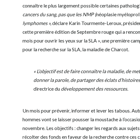
connaître le plus largement possible certaines patholo
cancers du sang, pas que les NMP (
néoplasie myéloproli
lymphomes »,
déclare Karin Tourmente-Leroux, président
cette première édition de Septembre rouge qui a rencontr
mois pour ouvrir les yeux sur la SLA », une première ca
pour la recherche sur la SLA, la maladie de Charcot.
« L’objectif est de faire connaître la maladie, de m
donner la parole, de partager des éclats d’histoire
directrice du
développement des ressources.
Un mois pour prévenir, informer et lever les tabous. Aut
hommes vont se laisser pousser la moustache à l’occas
novembre. Les objectifs : changer les regards aux sujets 
récolter des fonds en faveur de la recherche contre ces 